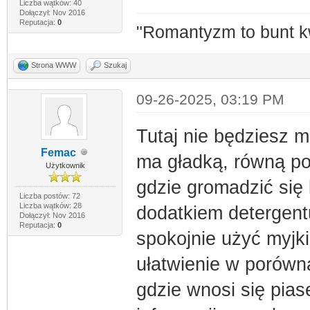
Liczba wątków: 40
Dołączył: Nov 2016
Reputacja:
0
"Romantyzm to bunt k
Strona WWW
Szukaj
09-26-2025, 03:19 PM
Tutaj nie będziesz 
Femac
ma gładką, równą po
Użytkownik
gdzie gromadzić się
Liczba postów: 72
Liczba wątków: 28
dodatkiem detergent
Dołączył: Nov 2016
Reputacja:
0
spokojnie użyć myjki
ułatwienie w porówn
gdzie wnosi się pia