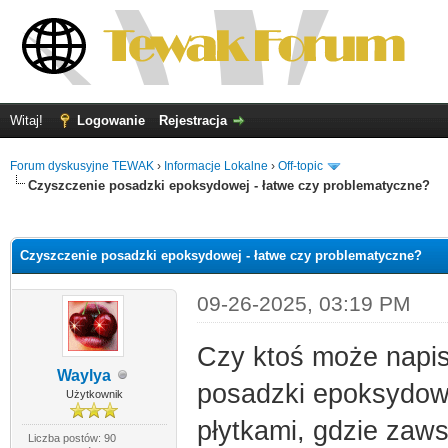
Witaj!
Logowanie
Rejestracja
Forum dyskusyjne TEWAK
›
Informacje Lokalne
›
Off-topic
Czyszczenie posadzki epoksydowej - łatwe czy problematyczne?
0
Czyszczenie posadzki epoksydowej - łatwe czy problematyczne?
09-26-2025, 03:19 PM
Czy ktoś może napis
Waylya
posadzki epoksydow
Użytkownik
płytkami, gdzie zaws
Liczba postów: 90