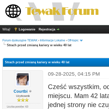
Witaj!
Logowanie
Rejestracja
Forum dyskusyjne TEWAK
›
Informacje Lokalne
›
Off-topic
Strach przed zmianą kariery w wieku 40 lat
0
Strach przed zmianą kariery w wieku 40 lat
09-28-2025, 04:15 PM
Cześć wszystkim, od
Courtbi
miejscu. Mam 42 lata 
Użytkownik
jednej strony nie czu
Liczba postów: 63