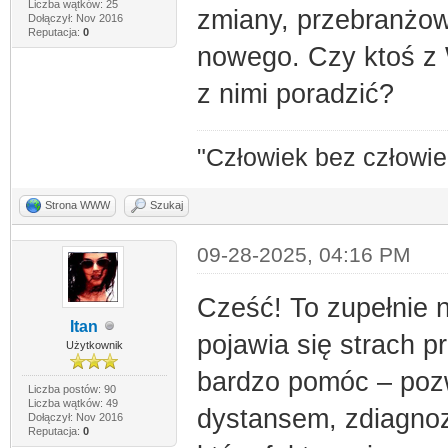
Liczba wątków: 25
zmiany, przebranżow
Dołączył: Nov 2016
Reputacja:
0
nowego. Czy ktoś z
z nimi poradzić?
"Człowiek bez człowie
Strona WWW
Szukaj
09-28-2025, 04:16 PM
Cześć! To zupełnie 
Itan
pojawia się strach
Użytkownik
bardzo pomóc – pozw
Liczba postów: 90
Liczba wątków: 49
dystansem, zdiagnoz
Dołączył: Nov 2016
Reputacja:
0