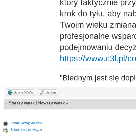
który faktycznie prz
krok do tyłu, aby na
Twoim wieku zmiana 
profesjonalne wspar
podejmowaniu decyzj
https://www.c3l.pl/c
"Biednym jest się dopi
Strona WWW
Szukaj
«
Starszy wątek
|
Nowszy wątek
»
Pokaż wersję do druku
Subskrybuj ten wątek