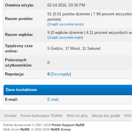
Ostatnia wizyta:
02-14-2016, 03:26 PM
51 (0.01 postów dziennie | 7.99 procent wszystki
Razem postów:
postów)
(
Znajdź wszystkie posty
)
9 (0 wątków dziennie | 4.11 procent wszystkich 
Razem wątków:
(
Znajdź wszystkie wątki
)
Spędzony czas
5 Godzin, 17 Minut, 11 Sekund
online:
Poleconych
0
użytkowników:
Reputacja:
0
[
Szczegóły
]
Dane kontaktowe
E-mail:
E-mail.
Kontakt
Forum dyskusyjne TEWAK
Wróć do góry
Wersja bez grafiki
RSS
Polskie tłumaczenie © 2007-2026
Polski Support MyBB
Silnik forum
MyBB
, © 2002-2026
MyBB Group
.