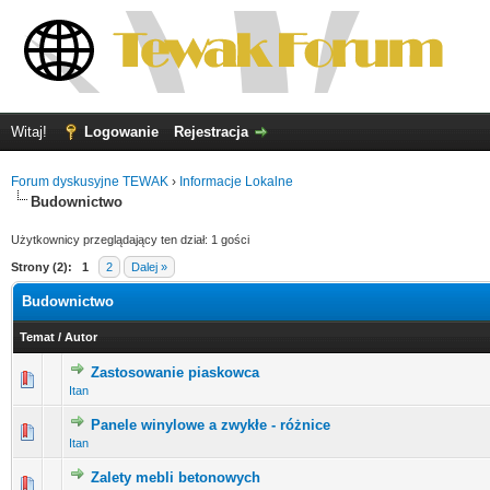
Witaj!
Logowanie
Rejestracja
Forum dyskusyjne TEWAK
›
Informacje Lokalne
Budownictwo
Użytkownicy przeglądający ten dział: 1 gości
Strony (2):
1
2
Dalej »
Budownictwo
Temat
/
Autor
Zastosowanie piaskowca
0 głosów - średnia ocena: 0 na 5 gwiazdek
1
2
3
4
5
Itan
Panele winylowe a zwykłe - różnice
0 głosów - średnia ocena: 0 na 5 gwiazdek
1
2
3
4
5
Itan
Zalety mebli betonowych
0 głosów - średnia ocena: 0 na 5 gwiazdek
1
2
3
4
5