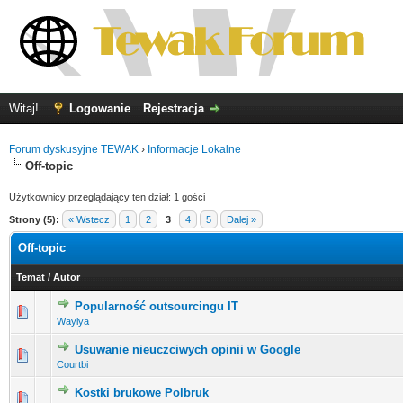
Witaj!
Logowanie
Rejestracja
Forum dyskusyjne TEWAK
›
Informacje Lokalne
Off-topic
Użytkownicy przeglądający ten dział: 1 gości
Strony (5):
« Wstecz
1
2
3
4
5
Dalej »
Off-topic
Temat
/
Autor
Popularność outsourcingu IT
0 głosów - średnia ocena: 0 na 5 gwiazdek
1
2
3
4
5
Waylya
Usuwanie nieuczciwych opinii w Google
0 głosów - średnia ocena: 0 na 5 gwiazdek
1
2
3
4
5
Courtbi
Kostki brukowe Polbruk
0 głosów - średnia ocena: 0 na 5 gwiazdek
1
2
3
4
5