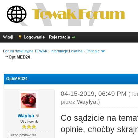
Witaj!
Logowanie
Rejestracja
Forum dyskusyjne TEWAK
›
Informacje Lokalne
›
Off-topic
OptiMED24
0
OptiMED24
04-15-2019, 06:49 PM
(Te
przez
Waylya
.)
Waylya
Co sądzicie na tem
Użytkownik
opinie, choćby skraj
Liczba postów: 90