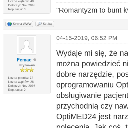
Liczba wątków: 40
Dołączył: Nov 2016
"Romantyzm to bunt k
Reputacja:
0
Strona WWW
Szukaj
04-15-2019, 06:52 PM
Wydaje mi się, że 
Femac
można powiedzieć ni
Użytkownik
dobre narzędzie, po
Liczba postów: 72
Liczba wątków: 28
oprogramowaniu Opt
Dołączył: Nov 2016
Reputacja:
0
obsługiwanie pacjent
przychodnią czy naw
OptiMED24 jest narz
polecenia. Jak coś, 