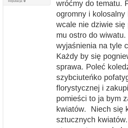
Reputacja:
0
wróćmy do tematu. Pr
ogromny i kolosalny 
wcale nie dziwie się
mu ostro do wiwatu.
wyjaśnienia na tyle 
Każdy by się pogniew
sprawa. Poleć koled
szybciuteńko pofatyg
florystycznej i zakupi
pomieści to ja bym z
kwiatów. Niech się k
sztucznych kwiatów.