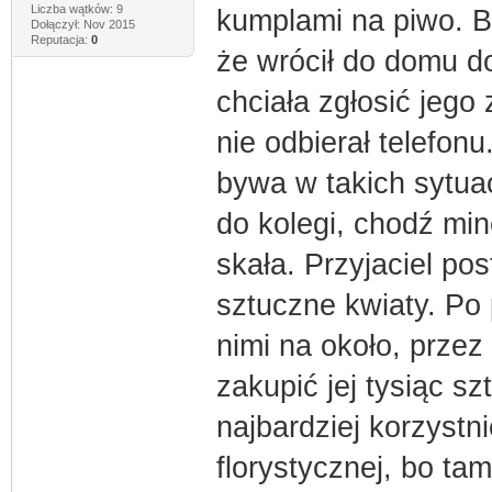
Liczba wątków: 9
kumplami na piwo. B
Dołączył: Nov 2015
Reputacja:
0
że wrócił do domu d
chciała zgłosić jego
nie odbierał telefonu
bywa w takich sytua
do kolegi, chodź min
skała. Przyjaciel p
sztuczne kwiaty. Po 
nimi na około, przez
zakupić jej tysiąc sz
najbardziej korzystn
florystycznej, bo ta