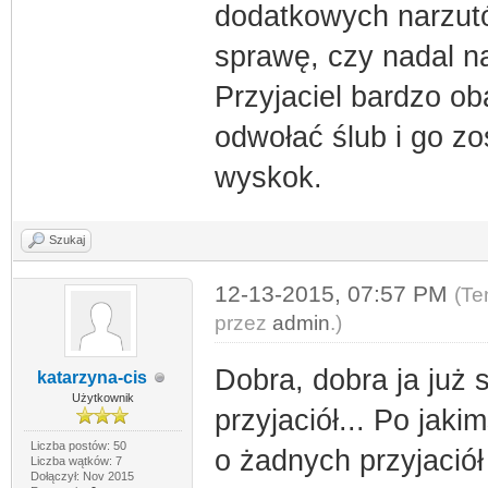
dodatkowych narzutów
sprawę, czy nadal na
Przyjaciel bardzo ob
odwołać ślub i go zo
wyskok.
Szukaj
12-13-2015, 07:57 PM
(Te
przez
admin
.)
Dobra, dobra ja już 
katarzyna-cis
Użytkownik
przyjaciół... Po jaki
Liczba postów: 50
o żadnych przyjaciół
Liczba wątków: 7
Dołączył: Nov 2015