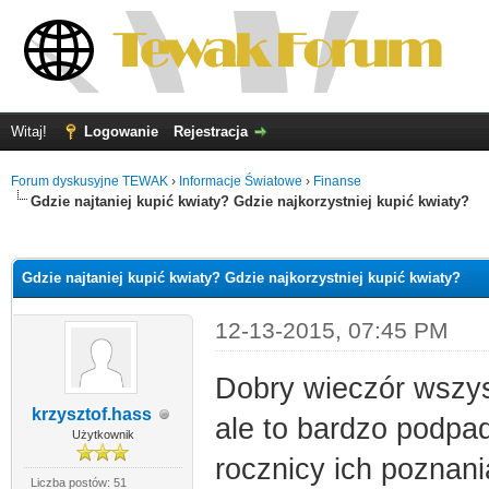
Witaj!
Logowanie
Rejestracja
Forum dyskusyjne TEWAK
›
Informacje Światowe
›
Finanse
Gdzie najtaniej kupić kwiaty? Gdzie najkorzystniej kupić kwiaty?
0
Gdzie najtaniej kupić kwiaty? Gdzie najkorzystniej kupić kwiaty?
12-13-2015, 07:45 PM
Dobry wieczór wszys
krzysztof.hass
ale to bardzo podpad
Użytkownik
rocznicy ich poznani
Liczba postów: 51