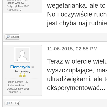
Liczba wątków: 1
wegetarianką, ale t
Dołączył: Nov 2015
Reputacja:
0
No i oczywiście ruch
jest chyba najtrudnie
Szukaj
11-06-2015, 02:55 PM
Teraz w ofercie wie
Efemeryda
wyszczuplające, mas
Początkujący
ultradźwiękami, ale t
Liczba postów: 25
Liczba wątków: 1
eksperymentować..
Dołączył: Nov 2015
Reputacja:
0
Szukaj